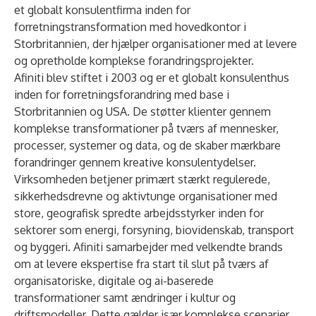
et globalt konsulentfirma inden for
forretningstransformation med hovedkontor i
Storbritannien, der hjælper organisationer med at levere
og opretholde komplekse forandringsprojekter.
Afiniti blev stiftet i 2003 og er et globalt konsulenthus
inden for forretningsforandring med base i
Storbritannien og USA. De støtter klienter gennem
komplekse transformationer på tværs af mennesker,
processer, systemer og data, og de skaber mærkbare
forandringer gennem kreative konsulentydelser.
Virksomheden betjener primært stærkt regulerede,
sikkerhedsdrevne og aktivtunge organisationer med
store, geografisk spredte arbejdsstyrker inden for
sektorer som energi, forsyning, biovidenskab, transport
og byggeri. Afiniti samarbejder med velkendte brands
om at levere ekspertise fra start til slut på tværs af
organisatoriske, digitale og ai-baserede
transformationer samt ændringer i kultur og
driftsmodeller. Dette gælder især komplekse scenarier