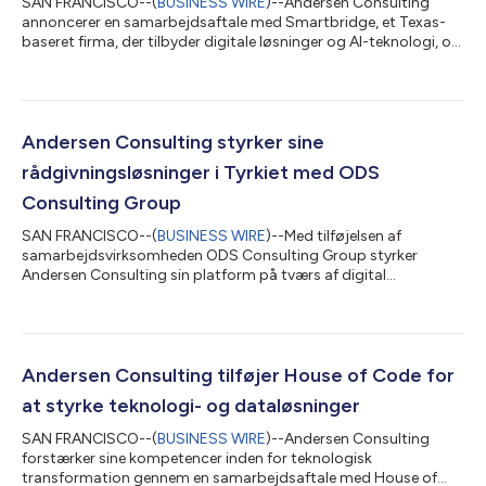
SAN FRANCISCO--(
BUSINESS WIRE
)--Andersen Consulting
annoncerer en samarbejdsaftale med Smartbridge, et Texas-
baseret firma, der tilbyder digitale løsninger og AI-teknologi, og
forbedrer dermed sine kapaciteter inden for data og analyse
samt digitale transformationstjenester. Smartbridge blev
grundlagt i 2003 og hjælper organisationer med at accelerere
deres digitale transformation og modernisere driften gennem
digital innovation, AI, data og analyse samt
Andersen Consulting styrker sine
applikationsmoderniseringstjenester. Fir...
rådgivningsløsninger i Tyrkiet med ODS
Consulting Group
SAN FRANCISCO--(
BUSINESS WIRE
)--Med tilføjelsen af
samarbejdsvirksomheden ODS Consulting Group styrker
Andersen Consulting sin platform på tværs af digital
transformation, talentstrategi og operationel rådgivning. ODS
Consulting Group blev stiftet i 2008, har hovedkvarter i Tyrkiet
og yder rådgivning til organisationer, der søger vækst, talent og
investeringsmuligheder i Tyrkiet og på internationale markeder.
Firmaet støtter klienter gennem international
Andersen Consulting tilføjer House of Code for
forretningsudvikling og eksportrådgivnin...
at styrke teknologi- og dataløsninger
SAN FRANCISCO--(
BUSINESS WIRE
)--Andersen Consulting
forstærker sine kompetencer inden for teknologisk
transformation gennem en samarbejdsaftale med House of