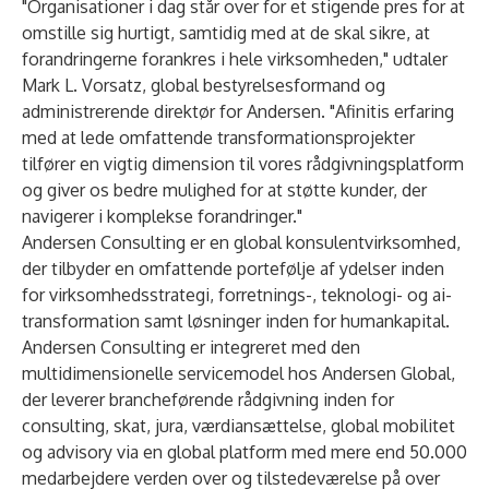
"Organisationer i dag står over for et stigende pres for at
omstille sig hurtigt, samtidig med at de skal sikre, at
forandringerne forankres i hele virksomheden," udtaler
Mark L. Vorsatz, global bestyrelsesformand og
administrerende direktør for Andersen. "Afinitis erfaring
med at lede omfattende transformationsprojekter
tilfører en vigtig dimension til vores rådgivningsplatform
og giver os bedre mulighed for at støtte kunder, der
navigerer i komplekse forandringer."
Andersen Consulting
er en global konsulentvirksomhed,
der tilbyder en omfattende portefølje af ydelser inden
for virksomhedsstrategi, forretnings-, teknologi- og ai-
transformation samt løsninger inden for humankapital.
Andersen Consulting er integreret med den
multidimensionelle servicemodel hos
Andersen Global
,
der leverer brancheførende rådgivning inden for
consulting, skat, jura, værdiansættelse, global mobilitet
og advisory via en global platform med mere end 50.000
medarbejdere verden over og tilstedeværelse på over