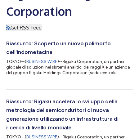
Corporation
Get RSS Feed
Riassunto: Scoperto un nuovo polimorfo
dell'indometacina
TOKYO--(
BUSINESS WIRE
)--Rigaku Corporation, un partner
globale di soluzioni nei sistemi analitici dei raggi X e un'azienda
del gruppo Rigaku Holdings Corporation (sede centrale:
Akishima, Tokyo; CEO: Jun Kawakami; “Rigaku”), ha annunciato
che i risultati di un progetto di ricerca congiunta condotta con
Shionogi & Co., Ltd., JEOL Ltd., e Meiji Pharmaceutical University
sono stati pubblicati in Crystal Growth & Design, una rivista
internazionale di cristallografia di fama mondiale. Questa...
Riassunto: Rigaku accelera lo sviluppo della
metrologia dei semiconduttori di nuova
generazione utilizzando un'infrastruttura di
ricerca di livello mondiale
TOKYO--(
BUSINESS WIRE
)--Rigaku Corporation, un partner