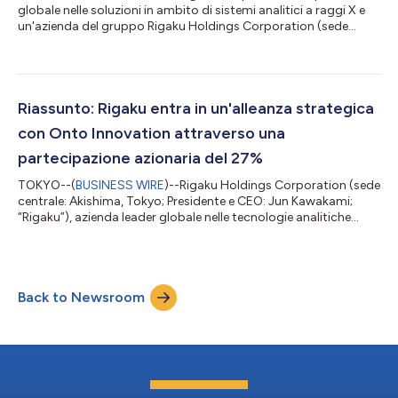
globale nelle soluzioni in ambito di sistemi analitici a raggi X e
un'azienda del gruppo Rigaku Holdings Corporation (sede
centrale: Akishima, Tokyo; AD: Jun Kawakami; “Rigaku”), ha
annunciato l'espansione del suo sviluppo di tecnologie di
metrologia per semiconduttori di nuova generazione,
utilizzando ambienti di ricerca di livello mondiale. Nell'ambito di
questa iniziativa, Rigaku sta collaborando con imec, un polo
Riassunto: Rigaku entra in un'alleanza strategica
leader mondiale nella r...
con Onto Innovation attraverso una
partecipazione azionaria del 27%
TOKYO--(
BUSINESS WIRE
)--Rigaku Holdings Corporation (sede
centrale: Akishima, Tokyo; Presidente e CEO: Jun Kawakami;
“Rigaku”), azienda leader globale nelle tecnologie analitiche
basate sui raggi X, oggi ha annunciato di aver siglato
un'alleanza strategica di capitale e commerciale con Onto
Innovation Inc. (sede centrale: Massachusetts, USA; CEO:
Michael P. Plisinski; “Onto Innovation”). “Con l'aumento della
Back to Newsroom
complessità dei dispositivi a semiconduttori, particolarmente
dell'importanza di strutt...