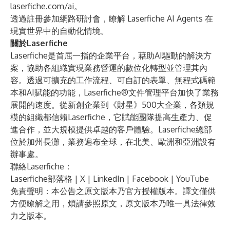
laserfiche.com/ai
。
透過
註冊參加網路研討會
，瞭解 Laserfiche AI Agents 在
現實世界中的自動化情境。
關於Laserfiche
Laserfiche
是首屈一指的企業平台，藉助AI驅動的解決方
案，協助各組織實現業務營運的數位化轉型並管理其內
容。透過可擴充的工作流程、可自訂的表單、無程式碼範
本和AI賦能的功能，Laserfiche®文件管理平台加快了業務
展開的速度。從新創企業到《財星》500大企業，各類規
模的組織都信賴Laserfiche，它賦能團隊提高生產力、促
進合作，並大規模提供卓越的客戶體驗。Laserfiche總部
位於加州長灘，業務遍布全球，在北美、歐洲和亞洲設有
辦事處。
聯絡Laserfiche：
Laserfiche部落格
|
X
|
LinkedIn
|
Facebook
|
YouTube
免責聲明：本公告之原文版本乃官方授權版本。譯文僅供
方便瞭解之用，煩請參照原文，原文版本乃唯一具法律效
力之版本。