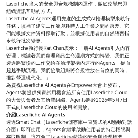
Laserfiche強大的安全與合規機制內運作，徹底改變您與
組織資訊互動的方式。
Laserfiche AI Agents運用先進的生成式AI推理模型來執行
任務，填補了建立工作流與耗時人工作業之間的落差。它
們能根據文件資料採取行動，並根據使用者的自然語言指
令執行批次變更。
Laserfiche執行長Karl Chan表示：「將AI Agents引入內容
管理，標誌著我們處理資訊生命週期方式的轉變。我們正
透過將繁瑣的工作交給在治理架構內運行的Agents，從而
超越手動流程。我們協助組織將合規性放在首位的同時，
推對營運現代化。」
為慶祝Laserfiche AI Agents在Empower大會上發布，
Agents將提供獨家試用機會給所有使用Laserfiche Cloud
的大會與會者及其所屬組織。Agents將於2026年5月7日
正式向Laserfiche Cloud的使用者開放。
介紹Laserfiche AI Agents
透過Smart Chat（Laserfiche儲存庫中直覺式的AI驅動對話
介面）即可使用，Agents會繼承啟動使用者的特定權限與
存取限制。這符合了Laserfiche嚴謹的安全與治理標準，