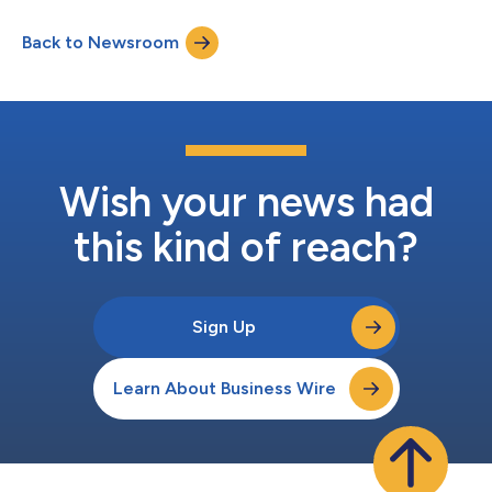
Thomas Phelps表示：「我們很高興與AWS的長期合作關係能夠
進一步發展。AWS Marketplace為Laserfiche的直接客戶提供了近
Back to Newsroom
乎無障礙的體驗，他們可以透過集中式AWS帳戶接受協商後的專
屬優惠、管理帳單和付款紀錄，並將符合資格的採購計入其AWS
企業折扣計畫（EDP）的承諾額度。」 Laserfiche提供文件生命週
期管理、資訊治理和工作流程自動化工具，其平台曾多次榮獲
Info-Tech Research Group頒發的Champion獎項。Laserfiche的
AI功能包括自動後設資料擷取、文件摘要、聊天和代理功能。 史考
茲谷市資訊長Bianca Lochner博士表示：「在透過AWS
Marketpla...
Wish your news had
this kind of reach?
Sign Up
Learn About Business Wire