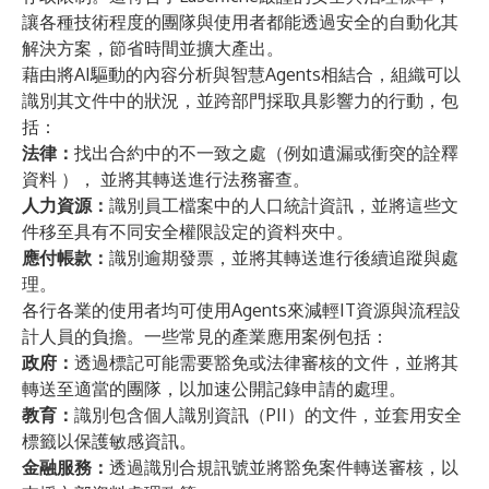
讓各種技術程度的團隊與使用者都能透過安全的自動化其
解決方案，節省時間並擴大產出。
藉由將AI驅動的內容分析與智慧Agents相結合，組織可以
識別其文件中的狀況，並跨部門採取具影響力的行動，包
括：
法律：
找出合約中的不一致之處（例如遺漏或衝突的詮釋
資料 ）， 並將其轉送進行法務審查。
人力資源：
識別員工檔案中的人口統計資訊，並將這些文
件移至具有不同安全權限設定的資料夾中。
應付帳款：
識別逾期發票，並將其轉送進行後續追蹤與處
理。
各行各業的使用者均可使用Agents來減輕IT資源與流程設
計人員的負擔。一些常見的產業應用案例包括：
政府：
透過標記可能需要豁免或法律審核的文件，並將其
轉送至適當的團隊，以加速公開記錄申請的處理。
教育：
識別包含個人識別資訊（PII）的文件，並套用安全
標籤以保護敏感資訊。
金融服務：
透過識別合規訊號並將豁免案件轉送審核，以