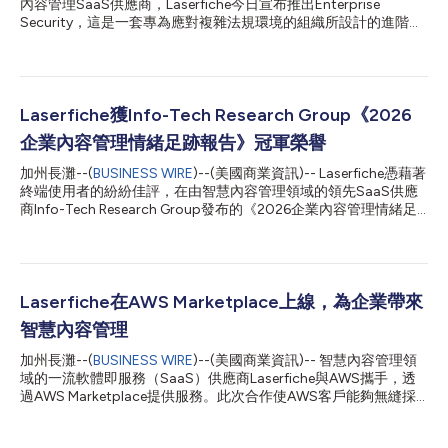
內容管理SaaS供應商，Laserfiche今日宣布推出Enterprise
Security，這是一套專為應對複雜法規環境的組織所設計的進階安
全性強化方案。Enterprise Security依據NIST SP 800-53架構，滿
足GovRAMP與CJIS（Criminal Justice Information Services，刑
事司法資訊服務）安全性要求。對於處理受保護的公民、法律或企
業資料的組織而言，這些內建控制措施可簡化稽核準備流程，並強
化防禦能力。 隨著組織日益重視資料管理責任與企業治理，企業
Laserfiche獲Info-Tech Research Group《2026
IT 領導者需要一套能夠保護資料且不降低營運效率的安全架構。
企業內容管理情緒足跡報告》冠軍榮譽
Laserfiche Enterprise Security透過多區域資料複製、針對特權帳
戶的提升式安全控制措施，以及內建治理防護機制，擴展
加州長灘--(
BUSINESS WIRE
)--(美國商業資訊)-- Laserfiche憑藉著
Laserfiche Cloud高度韌性的基礎架構。 Laserfiche技術長Michael
終端使用者的紛紛佳評，在由智慧內容管理領域的領先SaaS供應
Allen表示：「維護資料完整性與合規性一直是Laserfiche營運的核
商Info-Tech Research Group發布的《2026企業內容管理情緒足
心重點。透過Enterpris...
跡報告》中，獲選為企業類別的「冠軍」。這一殊榮源自
Laserfiche所創造的顯著商業價值、持續進行的產品創新，以及所
提供的卓越客戶體驗。 「我們很榮幸獲Info-Tech Research Group
評選為『冠軍』，這充分彰顯了我們與客戶之間的緊密關係，以及
我們對客戶長期成功的承諾。」 Laserfiche資訊長暨企業策略資深
Laserfiche在AWS Marketplace上線，為企業帶來
副總裁Thomas Phelps表示，「我們衷心感謝客戶與我們攜手合
智慧內容管理
作，讓我們得以滿足他們對AI驅動資訊管理解決方案的需求。在今
年接受Info-Tech調查的285名客戶中，有99%表示打算續約。」
加州長灘--(
BUSINESS WIRE
)--(美國商業資訊)-- 智慧內容管理領
Info-Tech Research Group的《情緒足跡》報告量化終端使用者的
域的一流軟體即服務（SaaS）供應商Laserfiche與AWS攜手，透
體驗、特定產品的價值、以及終端使用者與供應商的合作關係。
過AWS Marketplace提供服務。此次合作使AWS客戶能夠無縫採
Laserfiche在「淨情緒足跡」方面得到94分、「CX分數」為9.2
購Laserfiche的文件管理平台，用於管理內容、自動化工作流程以
分。 Info-Tec...
及實現代理AI功能。 Laserfiche企業策略資深副總裁暨資訊長