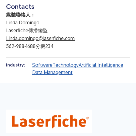
Contacts
媒體聯絡人：
Linda Domingo
Laserfiche傳播總監
Linda.domingo@laserfiche.com
562-988-1688分機234
Software
Technology
Artificial Intelligence
Industry:
Data Management