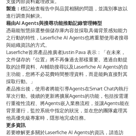
支援內部資料處理政策。
製造：
標記檢查報告中與品質相關的問題，並識別事故以
進行調查與解決。
藉由AI Agents與搜尋功能推動記錄管理轉型
憑藉能智慧篩選整個儲存庫內容並採取具備背景感知能力
之行動的特性，Laserfiche AI Agents也將重塑使用者搜尋
與組織資訊的方式。
Laserfiche首席產品推廣者Justin Pava 表示：「在未來，
文件儲存的『位置』將不再像過去那樣重要。透過自動提
取的詮釋資料、AI輔助搜尋以及Laserfiche AI Agents的自
主功能，您將不必花費時間整理資料，而是能夠直接對其
採取行動。」
產品推出後，使用者將能引導Agents在Smart Chat內執行
單次行動。後續的更新將擴展Agents的功能，包括按需運
行重複性流程、將Agents嵌入業務流程，並讓Agents能在
背景運行，監控系統中指定的狀況，並在您的團隊處理其
他高優先級專案時，隱形地完成任務。
更多資訊
若要瞭解更多關於Laserfiche AI Agents的資訊，請造訪